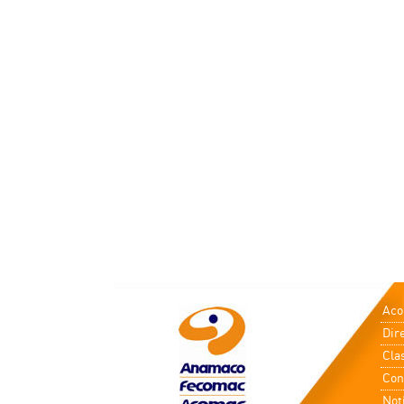
Ac
Dir
Cla
Con
Not