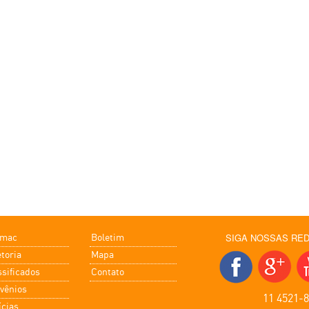
SIGA NOSSAS RED
omac
Boletim
etoria
Mapa
ssificados
Contato
vênios
11 4521-
ícias