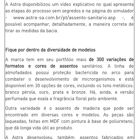
A Astra disponibilizou um vídeo explicativo no qual apresenta
as etapas do processo sem segredos e na página do simulador
www.astra-sa.com.br/pt/assento-sanitario.asp
-
-, é
possível acompanhar, detalhadamente, a maneira correta de
tirar as medidas da bacia.
Fique por dentro da diversidade de modelos
A marca tem em seu portfólio mais
de 300 variações de
formatos e cores de assentos
sanitários. A linha de
almofadados possui proteção bactericida no arco para
combater o desenvolvimento de microrganismos e está
disponível em 30 opções de cores, incluindo os tons metálicos:
branco pérola, ouro, prata e bronze. Há, ainda, a versão
perfumada que exala a fragrância floral pelo ambiente.
Outra variedade é o assento de madeira que pode ser
encontrado em diversas cores e modelos. As peças são
laqueadas, feitas em MDF com pintura à base de poliuretano,
que dá longa vida útil ao produto.
A Astra desenvolveu, também, assentos fabricados em