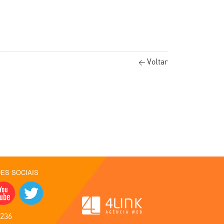
Voltar
<
ES SOCIAIS
8236