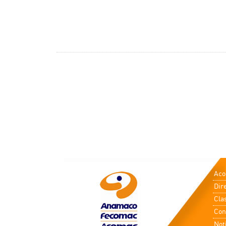
Ac
Dir
Cla
Con
Not