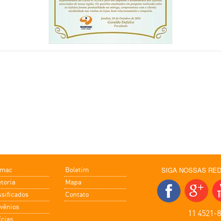
SIGA NOSSAS RED
omac
Boletim
etoria
Mapa
ssificados
Contato
vênios
11 4521-
ícias