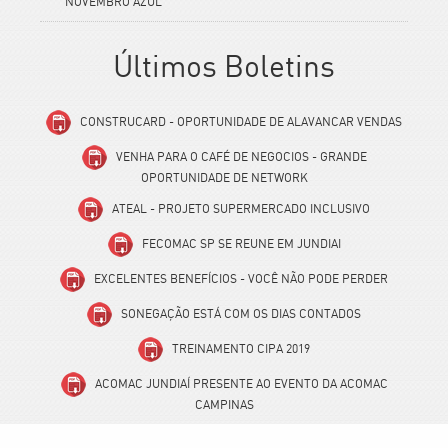
NOVEMBRO AZUL
Últimos Boletins
CONSTRUCARD - OPORTUNIDADE DE ALAVANCAR VENDAS
VENHA PARA O CAFÉ DE NEGOCIOS - GRANDE
OPORTUNIDADE DE NETWORK
ATEAL - PROJETO SUPERMERCADO INCLUSIVO
FECOMAC SP SE REUNE EM JUNDIAI
EXCELENTES BENEFÍCIOS - VOCÊ NÃO PODE PERDER
SONEGAÇÃO ESTÁ COM OS DIAS CONTADOS
TREINAMENTO CIPA 2019
ACOMAC JUNDIAÍ PRESENTE AO EVENTO DA ACOMAC
CAMPINAS